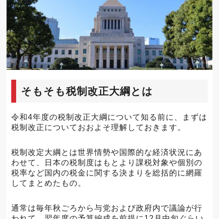
そもそも税制改正大綱とは
令和4年度の税制改正大綱について知る前に、まずは
税制改正についておおよそ理解しておきます。
税制改定大綱とは世界情勢や国際的な経済状況にあ
わせて、日本の税制度はもとより課税対象や個別の
税率など国内の税金に関する決まりを総括的に網羅
してまとめたもの。
通常は毎年秋ごろから与党および政府内で議論が行
われて、翌年度の予算編成を前提に12月中旬ぐらい